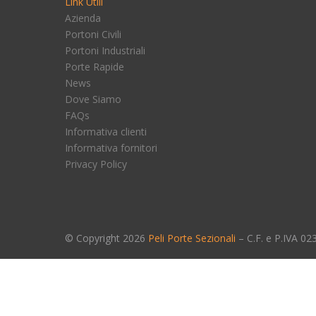
Link Utili
Azienda
Portoni Civili
Portoni Industriali
Porte Rapide
News
Dove Siamo
FAQs
Informativa clienti
Informativa fornitori
Privacy Policy
© Copyright
2026
Peli Porte Sezionali
– C.F. e P.IVA 0