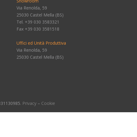
Showroom
Via Renolda, 59
25030 Castel Mella (BS)
Tel. +39 030 3583321
Fax +39 030 3581518
Uffici ed Unità Produttiva
Via Renolda, 59
25030 Castel Mella (BS)
2331130985.
Privacy
–
Cookie