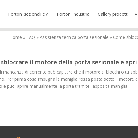
Portoni sezionali civili
Portoni industriali
Gallery prodotti
A
Home
»
FAQ
»
Assistenza tecnica porta sezionale
»
Come sblocca
bloccare il motore della porta sezionale e aprir
di mancanza di corrente può capitare che il motore si blocchi o tu ab
erno. Per prima cosa impugna la maniglia rossa posta sotto il motore del
o e puoi aprire manualmente la porta tramite l’apposita maniglia.