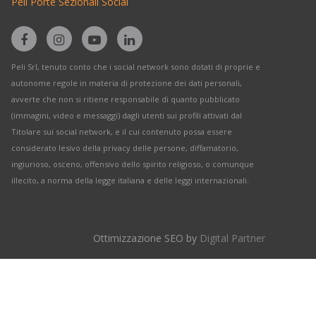
Peli Porte Sezionali Social
Peli Srl, tenuto conto che i social network sono dotati di proprie e
autonome regole in materia di protezione dei dati personali,
avverte che non si ritiene responsabile di quanto pubblicato
(immagini, video e messaggi) dagli utenti sui profili attivati dal
Titolare sui social network, e il cui contenuto possa essere
considerato lesivo della privacy delle persone, diffamatorio,
ingiurioso, osceno, offensivo dello spirito religioso, o comunque
illecito, a norma della legge italiana e delle leggi internazionali.
Ottimizzazione SEO by
Digital Partner